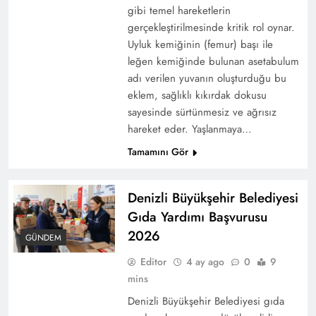
gibi temel hareketlerin
Nelerdir?
gerçekleştirilmesinde kritik rol oynar.
Uyluk kemiğinin (femur) başı ile
leğen kemiğinde bulunan asetabulum
adı verilen yuvanın oluşturduğu bu
eklem, sağlıklı kıkırdak dokusu
sayesinde sürtünmesiz ve ağrısız
hareket eder. Yaşlanmaya…
Tamamını Gör
Denizli Büyükşehir Belediyesi
2025 Adalet Bakanlığı Psikolog ve Sosyal
Gıda Yardımı Başvurusu
Çalışmacı Alımı Şartları
2026
GÜNDEM
Editor
4 ay ago
0
9
mins
Denizli Büyükşehir Belediyesi gıda