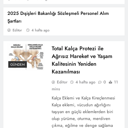
2025 Dışişleri Bakanlığı Sözleşmeli Personel Alım
Şartları
Editor
4 hafta ago
2025 Yılında Kaç ATT Alınacak? Atama
Durumları ve Şartları
Total Kalça Protezi ile
Ağrısız Hareket ve Yaşam
Kalitesinin Yeniden
GÜNDEM
Kazanılması
Editor
4 hafta ago
0
11
mins
Kalça Eklemi ve Kalça Kireçlenmesi
Kalça eklemi, vücudun ağırlığını
taşıyan en güçlü eklemlerden biri
olup yürüme, oturma, merdiven
Türkiye’de Çocuklara Yönelik Devlet Yardımları
çıkma, eğilme ve denge sağlama