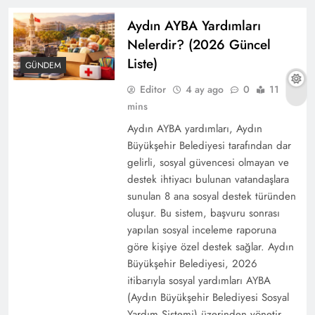
Aydın AYBA Yardımları
Nelerdir? (2026 Güncel
2025 Yılında Belediye Yardımı Başvurusu Nasıl
Liste)
Yapılır?
GÜNDEM
Editor
4 ay ago
0
11
mins
Aydın AYBA yardımları, Aydın
Büyükşehir Belediyesi tarafından dar
gelirli, sosyal güvencesi olmayan ve
destek ihtiyacı bulunan vatandaşlara
sunulan 8 ana sosyal destek türünden
oluşur. Bu sistem, başvuru sonrası
yapılan sosyal inceleme raporuna
göre kişiye özel destek sağlar. Aydın
Şartlı Eğitim Yardımı (SED) Nedir? Kimler
Büyükşehir Belediyesi, 2026
itibarıyla sosyal yardımları AYBA
Alabilir? (2025 Rehberi)
(Aydın Büyükşehir Belediyesi Sosyal
Yardım Sistemi) üzerinden yönetir.