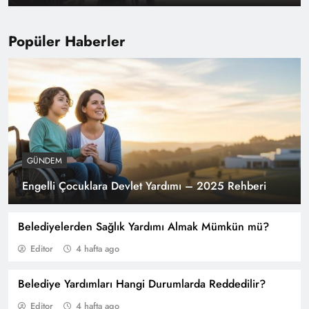
Popüler Haberler
GÜNDEM
2025 Hazine ve Maliye Bakanlığı Uzman
Engelli Çocuklara Devlet Yardımı – 2025 Rehberi
Yardımcısı Alım Şartları
Belediyelerden Sağlık Yardımı Almak Mümkün mü?
Editor
4 hafta ago
Belediye Yardımları Hangi Durumlarda Reddedilir?
Editor
4 hafta ago