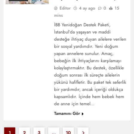
Editor
4 ay ago
0
15
mins
İBB Yenidoğan Destek Paketi,
İstanbul’da yaşayan ve maddi
desteğe ihtiyaç duyan ailelere verilen
bir sosyal yardımdır. Yeni doğum
Kayseri’de Konut Kiralarının Şekillendiği
yapan annelere sunulur. Amaç,
Dinamik Denge
bebeğin ilk ihtiyaçlarını karşılamayı
kolaylaştırmaktır. Bu destek, özellikle
doğum sonrası ilk süreçte ailelerin
yükünü hafifletir. Bu paket tek seferlik
bir yardımdır, ancak içeriği oldukça
kapsamlıdır. İçinde hem bebek hem
de anne için temel…
Tamamını Gör
1
2
3
…
10