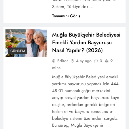
Sistem, Türkiye’deki…
Tamamını Gör
Muğla Büyükşehir Belediyesi
Emekli Yardım Başvurusu
Nasıl Yapılır? (2026)
GÜNDEM
Editor
4 ay ago
0
9
mins
2025 Çalışma ve Sosyal Güvenlik Bakanlığı
Personel Alımı
Muğla Büyükşehir Belediyesi emekli
yardımı başvurusu yapmak için 444
48 01 numaralı çağrı merkezini
arayıp sosyal yardım başvurusu kaydı
oluştur, ardından gerekli belgeleri
teslim et ve başvuru sonucunu e-
belediye sistemi üzerinden sorgula.
Bu süreç, Muğla Büyükşehir