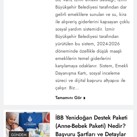
Ankara Büyükşehir Belediyesi Yardım
Büyükşehir Belediyesi tarafından dar
Başvurusu (2026 Rehberi)
gelirli emeklilere sunulan ve su, kira
ile alışveriş giderlerini kapsayan çoklu
sosyal yardım sistemidir. İzmir
Büyükşehir Belediyesi tarafından
yürütülen bu sistem, 2024-2026
döneminde özellikle düşük maaşlı
emeklilerin temel giderlerini
karşılamaya odaklanır. Sistem, Emekli
Dayanışma Kartı, sosyal inceleme
süreci ve dijital başvuru altyapısı ile
çalışır. Biz…
İBB Halk Süt Desteği 2026: Kimler Alabilir,
Tamamını Gör
Nasıl Başvurulur? (Tüm Detaylar)
İBB Yenidoğan Destek Paketi
(Anne-Bebek Paketi) Nedir?
Başvuru Şartları ve Detaylar
GÜNDEM