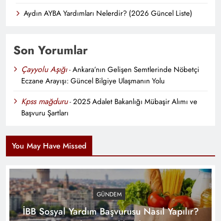
Aydın AYBA Yardımları Nelerdir? (2026 Güncel Liste)
Son Yorumlar
Çayyolu Aşığı
-
Ankara’nın Gelişen Semtlerinde Nöbetçi
Eczane Arayışı: Güncel Bilgiye Ulaşmanın Yolu
Kpss mağduru
-
2025 Adalet Bakanlığı Mübaşir Alımı ve
Ankara Büyükşehir Belediyesi Doğalgaz Yardım
Başvuru Şartları
Başvurusu Nasıl Yapılır? [2026 Rehberi]
You May Have Missed
GÜNDEM
İBB Sosyal Yardım Başvurusu Nasıl Yapılır?