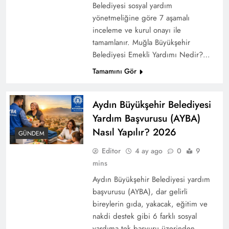
Belediyesi sosyal yardım
yönetmeliğine göre 7 aşamalı
inceleme ve kurul onayı ile
tamamlanır. Muğla Büyükşehir
2025 Aile ve Sosyal Hizmetler Bakanlığı
Belediyesi Emekli Yardımı Nedir?…
Personel Alımı
Tamamını Gör
Aydın Büyükşehir Belediyesi
Yardım Başvurusu (AYBA)
Nasıl Yapılır? 2026
GÜNDEM
Editor
4 ay ago
0
9
mins
Aydın Büyükşehir Belediyesi yardım
başvurusu (AYBA), dar gelirli
bireylerin gıda, yakacak, eğitim ve
İBB Anne Kart 2026: 150 Ücretsiz Geçiş
nakdi destek gibi 6 farklı sosyal
Kimlere Veriliyor, Nasıl Alınır?
yardıma tek başvuru üzerinden