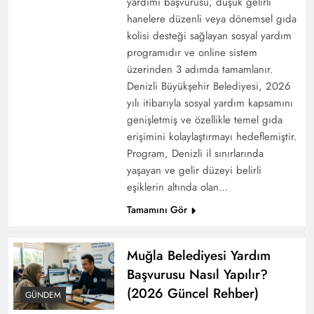
yardımı başvurusu, düşük gelirli
hanelere düzenli veya dönemsel gıda
kolisi desteği sağlayan sosyal yardım
programıdır ve online sistem
üzerinden 3 adımda tamamlanır.
Denizli Büyükşehir Belediyesi, 2026
yılı itibarıyla sosyal yardım kapsamını
Ankara’nın Gelişen Semtlerinde Nöbetçi
genişletmiş ve özellikle temel gıda
Eczane Arayışı: Güncel Bilgiye Ulaşmanın Yolu
erişimini kolaylaştırmayı hedeflemiştir.
Program, Denizli il sınırlarında
yaşayan ve gelir düzeyi belirli
eşiklerin altında olan…
Tamamını Gör
Muğla Belediyesi Yardım
Başvurusu Nasıl Yapılır?
(2026 Güncel Rehber)
GÜNDEM