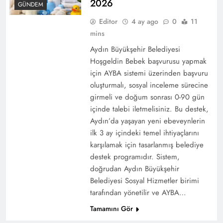
2026
GÜNDEM
Editor
4 ay ago
0
11
mins
Aydın Büyükşehir Belediyesi
Hoşgeldin Bebek başvurusu yapmak
için AYBA sistemi üzerinden başvuru
oluşturmalı, sosyal inceleme sürecine
girmeli ve doğum sonrası 0-90 gün
Muğla Büyükşehir Belediyesi Emekli Yardım
içinde talebi iletmelisiniz. Bu destek,
Başvurusu Nasıl Yapılır? (2026)
Aydın’da yaşayan yeni ebeveynlerin
ilk 3 ay içindeki temel ihtiyaçlarını
karşılamak için tasarlanmış belediye
destek programıdır. Sistem,
doğrudan Aydın Büyükşehir
Belediyesi Sosyal Hizmetler birimi
tarafından yönetilir ve AYBA…
Tamamını Gör