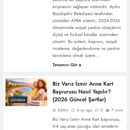
erişmesini sağlayan sistemdir. Aydın
Büyükşehir Belediyesi tarafından
yürütülen AYBA sistemi, 2024-2026
döneminde sosyal yardım süreçlerini
dijital ve fiziksel kanallar üzerinden
yönetir. Bu sistem; başvuru, sosyal
inceleme, değerlendirme ve yardım
tanımlama olmak üzere…
Tamamını Gör
2025 Uzman Çavuş Alımı Güncel Başvuru
Biz Varız İzmir Anne Kart
Şartları
Başvurusu Nasıl Yapılır?
(2026 Güncel Şartlar)
GÜNDEM
Editor
4 ay ago
0
7 mins
Biz Varız İzmir Anne Kart başvurusu,
0-4 yaş arası çocuğu olan annelerin