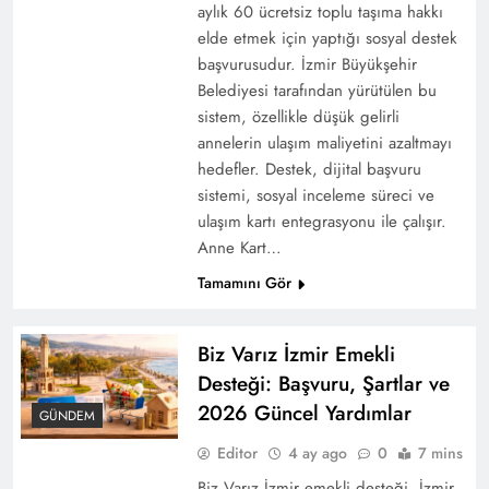
aylık 60 ücretsiz toplu taşıma hakkı
elde etmek için yaptığı sosyal destek
başvurusudur. İzmir Büyükşehir
Belediyesi tarafından yürütülen bu
sistem, özellikle düşük gelirli
annelerin ulaşım maliyetini azaltmayı
2025 Zabıt Katibi Alım Şartları ve Mülakat
hedefler. Destek, dijital başvuru
Süreci
sistemi, sosyal inceleme süreci ve
ulaşım kartı entegrasyonu ile çalışır.
Anne Kart…
Tamamını Gör
Biz Varız İzmir Emekli
Desteği: Başvuru, Şartlar ve
2026 Güncel Yardımlar
GÜNDEM
Editor
4 ay ago
0
7 mins
Biz Varız İzmir emekli desteği, İzmir