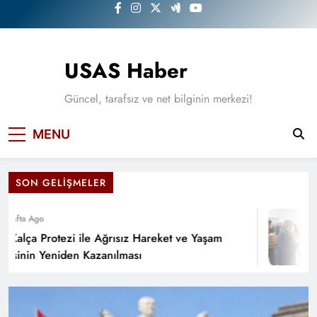
Skip
to
content
USAS Haber
Güncel, tarafsız ve net bilginin merkezi!
Denizli Büyükşehir Belediyesi Gıda Yardımı
MENU
Başvurusu 2026
SON GELIŞMELER
afta Ago
 Kalça Protezi ile Ağrısız Hareket ve Yaşam
esinin Yeniden Kazanılması