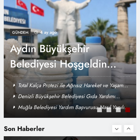
Şok Yardım Kartı Başvurusu – 2025 Eylül
[Rehber]
4 ay ago
GÜNDEM
Aydın Büyükşehir
Belediyesi Hoşgeldin
Bebek Başvurusu 2026
Total Kalça Protezi ile Ağrısız Hareket ve Yaşam
Kalitesinin Yeniden Kazanılması
Denizli Büyükşehir Belediyesi Gıda Yardımı
Başvurusu 2026
Muğla Belediyesi Yardım Başvurusu Nasıl Yapılır?
Biz Varız İzmir Anne Kart Başvurusu Nasıl
(2026 Güncel Rehber)
Yapılır? (2026 Güncel Şartlar)
Son Haberler