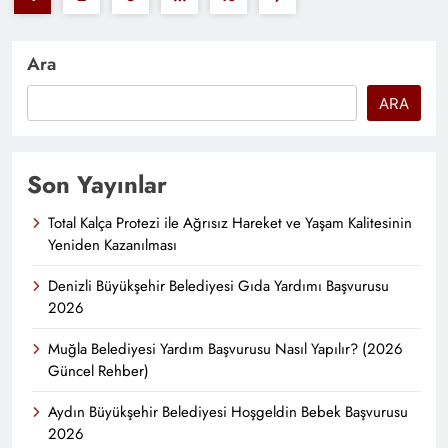
Üstün Zekalı Çocuklara Devlet Yardımı 2025:
Ara
Eğitim ve Destek Rehberi
ARA
Son Yayınlar
Total Kalça Protezi ile Ağrısız Hareket ve Yaşam Kalitesinin
Yeniden Kazanılması
Denizli Büyükşehir Belediyesi Gıda Yardımı Başvurusu
2026
2025 Özel Güvenlik Görevlisi Alım Şartları ve
Muğla Belediyesi Yardım Başvurusu Nasıl Yapılır? (2026
Güncel Rehber)
Sınav Süreci [Güncel Rehber]
Aydın Büyükşehir Belediyesi Hoşgeldin Bebek Başvurusu
2026