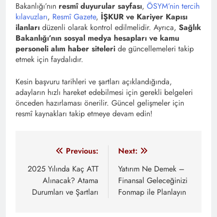
Bakanlığı’nın
resmî duyurular sayfası
,
ÖSYM’nin tercih
kılavuzları
,
Resmî Gazete
,
İŞKUR ve Kariyer Kapısı
ilanları
düzenli olarak kontrol edilmelidir. Ayrıca,
Sağlık
Bakanlığı’nın sosyal medya hesapları ve kamu
personeli alım haber siteleri
de güncellemeleri takip
etmek için faydalıdır.
Kesin başvuru tarihleri ve şartları açıklandığında,
adayların hızlı hareket edebilmesi için gerekli belgeleri
önceden hazırlaması önerilir. Güncel gelişmeler için
resmî kaynakları takip etmeye devam edin!
Yazı
Previous:
Next:
gezinmesi
2025 Yılında Kaç ATT
Yatırım Ne Demek –
Alınacak? Atama
Finansal Geleceğinizi
Durumları ve Şartları
Fonmap ile Planlayın