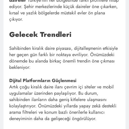
daireler
Türkiye’nin her bölgesinde farklı profillere hitap
ediyor. Şehir merkezlerinde küçük daireler öne çıkarken,
kırsal ve yazlık bölgelerde müstakil evler ön plana
çıkıyor.
Gelecek Trendleri
Sahibinden kiralık daire piyasası, dijitalleşmenin etkisiyle
her geçen gün farklı bir noktaya evriliyor. Önümüzdeki
dönemde bu alanda birkaç önemli trendin öne çıkması
bekleniyor:
Dijital Platformların Güçlenmesi
Artık çoğu kiralık daire ilanı çevrim içi siteler ve mobil
uygulamalar üzerinden paylaşılıyor. Bu durum,
sahibinden ilanların daha geniş kitlelere ulaşmasını
kolaylaştırıyor. Önümüzdeki yıllarda yapay zekâ destekli
arama filtreleri ve konum bazlı önerilerle kullanıcı
deneyiminin daha da gelişeceği öngörülüyor.