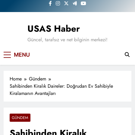
Skip
to
content
USAS Haber
Güncel, tarafsız ve net bilginin merkezi!
MENU
Home
Gündem
Sahibinden Kiralık Daireler: Doğrudan Ev Sahibiyle
Kiralamanın Avantajları
GÜNDEM
Sahibinden Kiralık