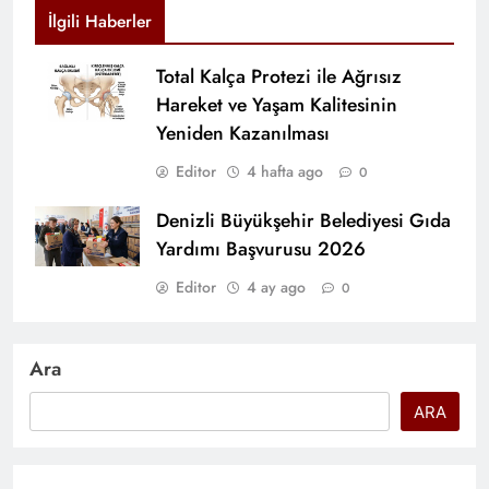
İlgili Haberler
Total Kalça Protezi ile Ağrısız
Hareket ve Yaşam Kalitesinin
Yeniden Kazanılması
Editor
4 hafta ago
0
Denizli Büyükşehir Belediyesi Gıda
Yardımı Başvurusu 2026
Editor
4 ay ago
0
Ara
ARA