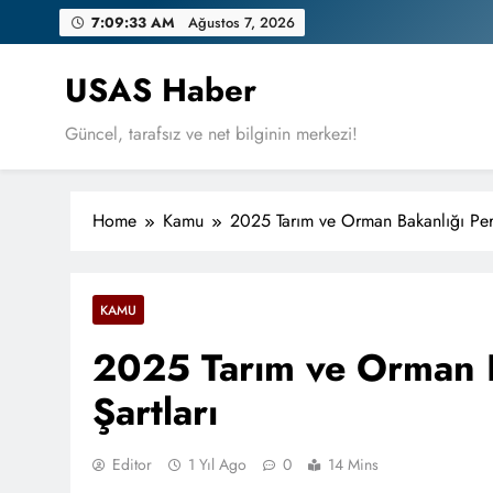
Skip
7:09:34 AM
Ağustos 7, 2026
to
content
USAS Haber
Güncel, tarafsız ve net bilginin merkezi!
Home
Kamu
2025 Tarım ve Orman Bakanlığı Pers
KAMU
2025 Tarım ve Orman B
Şartları
Editor
1 Yıl Ago
0
14 Mins