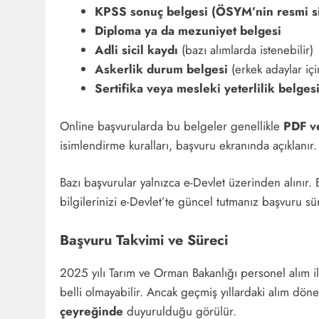
KPSS sonuç belgesi (ÖSYM’nin resmi si
Diploma ya da mezuniyet belgesi
Adli sicil kaydı
(bazı alımlarda istenebilir)
Askerlik durum belgesi
(erkek adaylar içi
Sertifika veya mesleki yeterlilik belges
Online başvurularda bu belgeler genellikle
PDF v
isimlendirme kuralları, başvuru ekranında açıklanır
Bazı başvurular yalnızca e-Devlet üzerinden alınır. 
bilgilerinizi e-Devlet’te güncel tutmanız başvuru süre
Başvuru Takvimi ve Süreci
2025 yılı Tarım ve Orman Bakanlığı personel alım i
belli olmayabilir. Ancak geçmiş yıllardaki alım dö
çeyreğinde
duyurulduğu görülür.