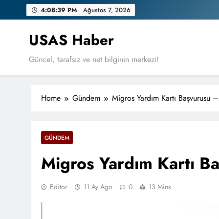
Skip
4:08:40 PM
Ağustos 7, 2026
to
content
USAS Haber
Güncel, tarafsız ve net bilginin merkezi!
Home
Gündem
Migros Yardım Kartı Başvurusu 
GÜNDEM
Migros Yardım Kartı B
Editor
11 Ay Ago
0
13 Mins