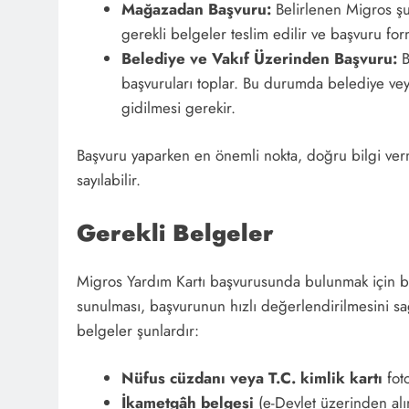
Mağazadan Başvuru:
Belirlenen Migros şub
gerekli belgeler teslim edilir ve başvuru fo
Belediye ve Vakıf Üzerinden Başvuru:
B
başvuruları toplar. Bu durumda belediye veya
gidilmesi gerekir.
Başvuru yaparken en önemli nokta, doğru bilgi verme
sayılabilir.
Gerekli Belgeler
Migros Yardım Kartı başvurusunda bulunmak için baz
sunulması, başvurunun hızlı değerlendirilmesini s
belgeler şunlardır:
Nüfus cüzdanı veya T.C. kimlik kartı
foto
İkametgâh belgesi
(e-Devlet üzerinden alın