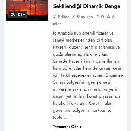
Şekillendiği Dinamik Denge
GÜNDEM
Editor
9 ay ago
0
6
mins
İç Anadolu’nun önemli ticaret ve
sanayi merkezlerinden biri olan
Kayseri, düzenli şehir planlaması ve
güçlü ulaşım ağıyla öne çıkar.
Şehirde Kayseri kiralık daire ilanları,
hem öğrenciler hem de çalışan kesim
için farklı seçenekler sunar. Organize
Sanayi Bölgesi’nin genişlemesi,
üniversite sayısındaki artış ve yeni
ulaşım yatırımları, konut piyasasında
hareketlilik yaratır. Konut kiraları,
genellikle bölgenin merkezine,
toplu…
Tamamını Gör