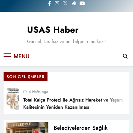
Skip
to
content
USAS Haber
Güncel, tarafsız ve net bilginin merkezi!
MENU
SON GELIŞMELER
4 Hafta Ago
Total Kalça Protezi ile Ağrısız Hareket ve Yaşam
Kalitesinin Yeniden Kazanılması
Belediyelerden Sağlık