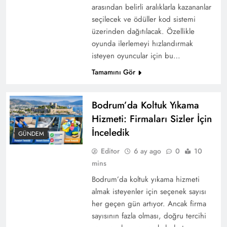
arasından belirli aralıklarla kazananlar
seçilecek ve ödüller kod sistemi
üzerinden dağıtılacak. Özellikle
oyunda ilerlemeyi hızlandırmak
isteyen oyuncular için bu…
Tamamını Gör
Bodrum’da Koltuk Yıkama
Hizmeti: Firmaları Sizler İçin
İnceledik
GÜNDEM
Editor
6 ay ago
0
10
mins
Bodrum’da koltuk yıkama hizmeti
almak isteyenler için seçenek sayısı
her geçen gün artıyor. Ancak firma
sayısının fazla olması, doğru tercihi