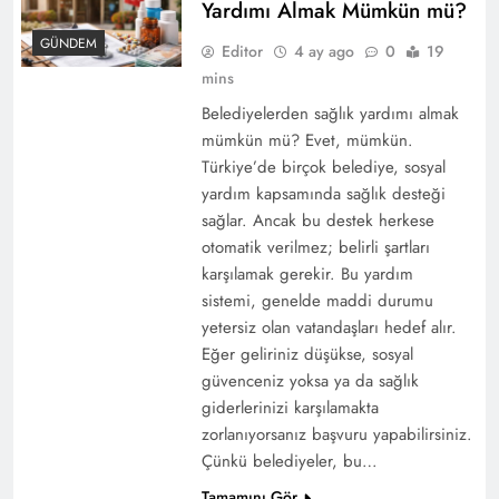
Yardımı Almak Mümkün mü?
GÜNDEM
Editor
4 ay ago
0
19
mins
Belediyelerden sağlık yardımı almak
mümkün mü? Evet, mümkün.
Türkiye’de birçok belediye, sosyal
yardım kapsamında sağlık desteği
sağlar. Ancak bu destek herkese
otomatik verilmez; belirli şartları
karşılamak gerekir. Bu yardım
sistemi, genelde maddi durumu
yetersiz olan vatandaşları hedef alır.
Eğer geliriniz düşükse, sosyal
güvenceniz yoksa ya da sağlık
giderlerinizi karşılamakta
zorlanıyorsanız başvuru yapabilirsiniz.
Çünkü belediyeler, bu…
Tamamını Gör