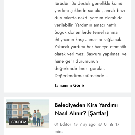
türüdür. Bu destek genellikle kömür
yardımı şeklinde sunulur, ancak bazı
durumlarda nakdi yardım olarak da
verilebilir. Yardımın amacı nettir:
Soğuk dönemlerde temel ısınma
ihtiyacının karşılanmasını sağlamak.
Yakacak yardımı her haneye otomatik
olarak verilmez. Başvuru yapılması ve
hane gelir durumunun
değerlendirilmesi gerekir.
Değerlendirme sürecinde…
Tamamını Gör
Belediyeden Kira Yardımı
Nasıl Alınır? [Şartlar]
GÜNDEM
Editor
7 ay ago
0
17
mins