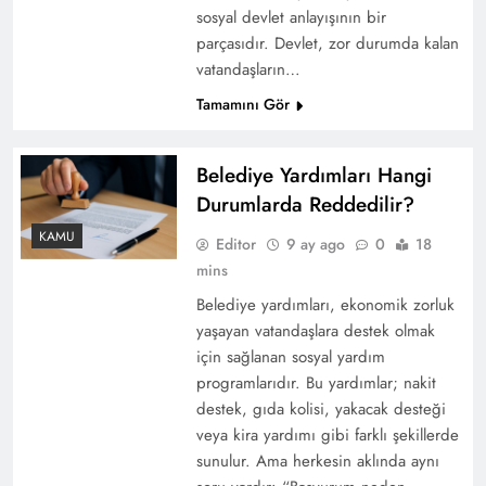
sosyal devlet anlayışının bir
parçasıdır. Devlet, zor durumda kalan
vatandaşların…
Tamamını Gör
Belediye Yardımları Hangi
Durumlarda Reddedilir?
KAMU
Editor
9 ay ago
0
18
mins
Belediye yardımları, ekonomik zorluk
yaşayan vatandaşlara destek olmak
için sağlanan sosyal yardım
programlarıdır. Bu yardımlar; nakit
destek, gıda kolisi, yakacak desteği
veya kira yardımı gibi farklı şekillerde
sunulur. Ama herkesin aklında aynı