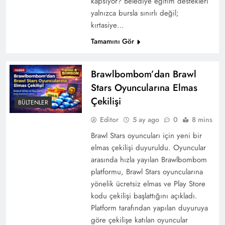
kapsıyor? Belediye eğitim destekleri
yalnızca bursla sınırlı değil;
kırtasiye…
Tamamını Gör
Brawlbombom’dan Brawl
Stars Oyuncularına Elmas
Çekilişi
BÜLTENLER
Editor
5 ay ago
0
8 mins
Brawl Stars oyuncuları için yeni bir
elmas çekilişi duyuruldu. Oyuncular
arasında hızla yayılan Brawlbombom
platformu, Brawl Stars oyuncularına
yönelik ücretsiz elmas ve Play Store
kodu çekilişi başlattığını açıkladı.
Platform tarafından yapılan duyuruya
göre çekilişe katılan oyuncular