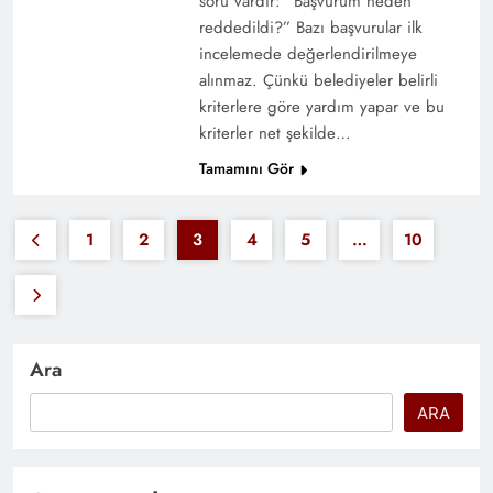
soru vardır: “Başvurum neden
reddedildi?” Bazı başvurular ilk
incelemede değerlendirilmeye
alınmaz. Çünkü belediyeler belirli
kriterlere göre yardım yapar ve bu
kriterler net şekilde…
Tamamını Gör
1
2
3
4
5
…
10
Ara
ARA