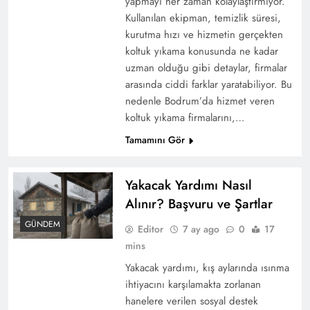
yapmayı her zaman kolaylaştırmıyor.
Kullanılan ekipman, temizlik süresi,
kurutma hızı ve hizmetin gerçekten
koltuk yıkama konusunda ne kadar
uzman olduğu gibi detaylar, firmalar
arasında ciddi farklar yaratabiliyor. Bu
nedenle Bodrum’da hizmet veren
koltuk yıkama firmalarını,…
Tamamını Gör
Yakacak Yardımı Nasıl
Alınır? Başvuru ve Şartlar
GÜNDEM
Editor
7 ay ago
0
17
mins
Yakacak yardımı, kış aylarında ısınma
ihtiyacını karşılamakta zorlanan
hanelere verilen sosyal destek