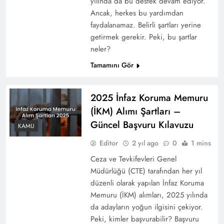
yılında da bu destek devam ediyor.
Ancak, herkes bu yardımdan
faydalanamaz. Belirli şartları yerine
getirmek gerekir. Peki, bu şartlar
neler?
Tamamını Gör
2025 İnfaz Koruma Memuru
(İKM) Alımı Şartları –
Güncel Başvuru Kılavuzu
KAMU
Editor
2 yıl ago
0
1 mins
Ceza ve Tevkifevleri Genel
Müdürlüğü (CTE) tarafından her yıl
düzenli olarak yapılan İnfaz Koruma
Memuru (İKM) alımları, 2025 yılında
da adayların yoğun ilgisini çekiyor.
Peki, kimler başvurabilir? Başvuru