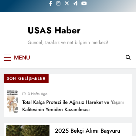
Skip
to
content
USAS Haber
Güncel, tarafsız ve net bilginin merkezi!
MENU
SON GELIŞMELER
3 Hafta Ago
Total Kalça Protezi ile Ağrısız Hareket ve Yaşam
Kalitesinin Yeniden Kazanılması
2025 Bekçi Alımı Başvuru