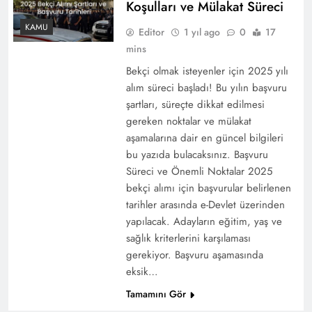
Koşulları ve Mülakat Süreci
KAMU
Editor
1 yıl ago
0
17
mins
Bekçi olmak isteyenler için 2025 yılı
alım süreci başladı! Bu yılın başvuru
şartları, süreçte dikkat edilmesi
gereken noktalar ve mülakat
aşamalarına dair en güncel bilgileri
bu yazıda bulacaksınız. Başvuru
Süreci ve Önemli Noktalar 2025
bekçi alımı için başvurular belirlenen
tarihler arasında e-Devlet üzerinden
yapılacak. Adayların eğitim, yaş ve
sağlık kriterlerini karşılaması
gerekiyor. Başvuru aşamasında
eksik…
Tamamını Gör