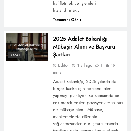
hafifletmek ve işlemleri
hızlandırmak…
Tamamını Gör
2025 Adalet Bakanlığı
Mübaşir Alımı ve Başvuru
Şartları
KAMU
Editor
1 yıl ago
1
19
mins
Adalet Bakanlığı, 2025 yılında da
birçok kadro için personel alımı
yapmayı planlıyor. Bu kapsamda en
çok merak edilen pozisyonlardan biri
de mübaşir alımı. Mübaşir,
mahkemelerde düzenin
sağlanmasından duruşma sırasında
tarafların çağrılmasına kadar birçok