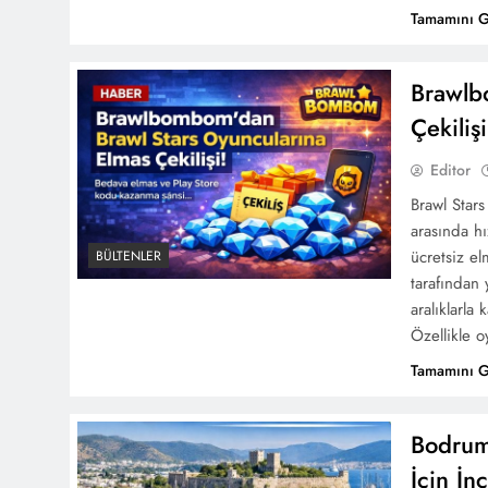
Tamamını 
Brawlb
Çekilişi
Editor
Brawl Stars
arasında h
ücretsiz el
BÜLTENLER
tarafından 
aralıklarla
Özellikle 
Tamamını 
Bodrum’
İçin İn