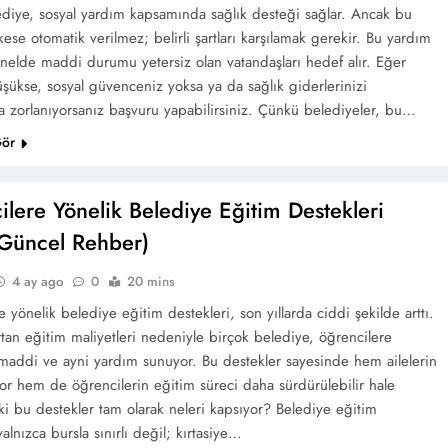
ediye, sosyal yardım kapsamında sağlık desteği sağlar. Ancak bu
ese otomatik verilmez; belirli şartları karşılamak gerekir. Bu yardım
enelde maddi durumu yetersiz olan vatandaşları hedef alır. Eğer
üşükse, sosyal güvenceniz yoksa ya da sağlık giderlerinizi
ta zorlanıyorsanız başvuru yapabilirsiniz. Çünkü belediyeler, bu…
Gör
lere Yönelik Belediye Eğitim Destekleri
Güncel Rehber)
4 ay ago
0
20 mins
 yönelik belediye eğitim destekleri, son yıllarda ciddi şekilde arttı.
rtan eğitim maliyetleri nedeniyle birçok belediye, öğrencilere
addi ve ayni yardım sunuyor. Bu destekler sayesinde hem ailelerin
yor hem de öğrencilerin eğitim süreci daha sürdürülebilir hale
ki bu destekler tam olarak neleri kapsıyor? Belediye eğitim
yalnızca bursla sınırlı değil; kırtasiye…