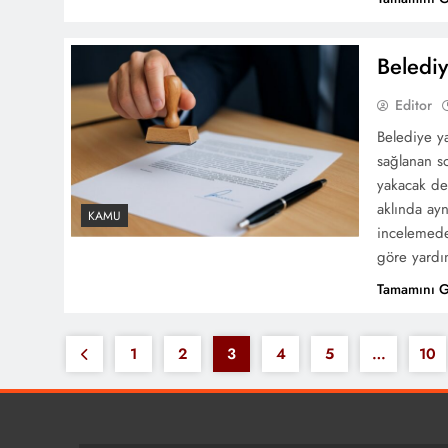
Beledi
Editor
Belediye y
sağlanan so
yakacak des
aklında ay
KAMU
incelemede
göre yardı
Tamamını 
1
2
3
4
5
…
10