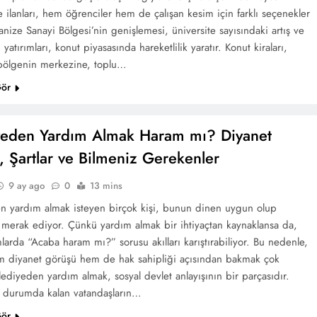
re ilanları, hem öğrenciler hem de çalışan kesim için farklı seçenekler
nize Sanayi Bölgesi’nin genişlemesi, üniversite sayısındaki artış ve
 yatırımları, konut piyasasında hareketlilik yaratır. Konut kiraları,
 bölgenin merkezine, toplu…
Gör
yeden Yardım Almak Haram mı? Diyanet
 Şartlar ve Bilmeniz Gerekenler
9 ay ago
0
13 mins
n yardım almak isteyen birçok kişi, bunun dinen uygun olup
 merak ediyor. Çünkü yardım almak bir ihtiyaçtan kaynaklansa da,
arda “Acaba haram mı?” sorusu akılları karıştırabiliyor. Bu nedenle,
 diyanet görüşü hem de hak sahipliği açısından bakmak çok
ediyeden yardım almak, sosyal devlet anlayışının bir parçasıdır.
r durumda kalan vatandaşların…
Gör