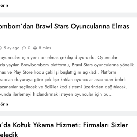
Gör
ombom’dan Brawl Stars Oyuncularına Elmas
5 ay ago
0
8 mins
 oyuncuları için yeni bir elmas çekilişi duyuruldu. Oyuncular
ızla yayılan Brawlbombom platformu, Brawl Stars oyuncularına yönelik
mas ve Play Store kodu çekilişi başlattığını açıkladı. Platform
yapılan duyuruya göre çekilişe katılan oyuncular arasından belirli
 kazananlar seçilecek ve ödüller kod sistemi üzerinden dağıtılacak.
oyunda ilerlemeyi hızlandırmak isteyen oyuncular için bu…
Gör
da Koltuk Yıkama Hizmeti: Firmaları Sizler
celedik