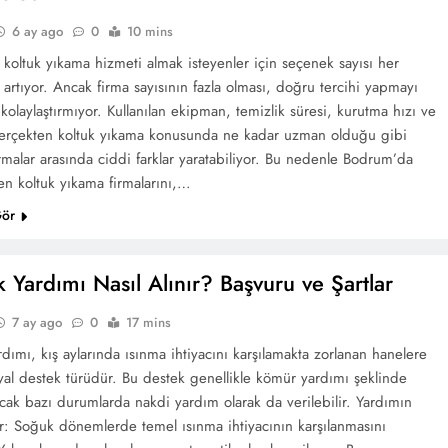
6 ay ago
0
10 mins
koltuk yıkama hizmeti almak isteyenler için seçenek sayısı her
rtıyor. Ancak firma sayısının fazla olması, doğru tercihi yapmayı
olaylaştırmıyor. Kullanılan ekipman, temizlik süresi, kurutma hızı ve
erçekten koltuk yıkama konusunda ne kadar uzman olduğu gibi
irmalar arasında ciddi farklar yaratabiliyor. Bu nedenle Bodrum’da
en koltuk yıkama firmalarını,…
Gör
 Yardımı Nasıl Alınır? Başvuru ve Şartlar
7 ay ago
0
17 mins
dımı, kış aylarında ısınma ihtiyacını karşılamakta zorlanan hanelere
syal destek türüdür. Bu destek genellikle kömür yardımı şeklinde
cak bazı durumlarda nakdi yardım olarak da verilebilir. Yardımın
ir: Soğuk dönemlerde temel ısınma ihtiyacının karşılanmasını