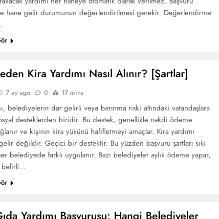
Yakacak yardımı her haneye otomatik olarak verilmez. Başvuru
ve hane gelir durumunun değerlendirilmesi gerekir. Değerlendirme
…
Gör
eden Kira Yardımı Nasıl Alınır? [Şartlar]
7 ay ago
0
17 mins
ı, belediyelerin dar gelirli veya barınma riski altındaki vatandaşlara
syal desteklerden biridir. Bu destek, genellikle nakdi ödeme
ğlanır ve kişinin kira yükünü hafifletmeyi amaçlar. Kira yardımı
 gelir değildir. Geçici bir destektir. Bu yüzden başvuru şartları sıkı
her belediyede farklı uygulanır. Bazı belediyeler aylık ödeme yapar,
 belirli…
Gör
ıda Yardımı Başvurusu: Hangi Belediyeler