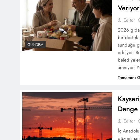
Veriyo
Editor
2026 gıda 
bir destek 
sunduğu gıd
GÜNDEM
ediliyor. 
belediyele
aranıyor. 
Tamamını 
Kayseri
Denge
Editor
İç Anadolu’
düzenli şeh