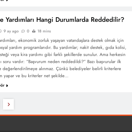
ye Yardımları Hangi Durumlarda Reddedilir?
9 ay ago
0
18 mins
ardımları, ekonomik zorluk yaşayan vatandaşlara destek olmak için
syal yardım programlarıdır. Bu yardımlar; nakit destek, gıda kolisi,
teği veya kira yardımı gibi farklı şekillerde sunulur. Ama herkesin
nı soru vardır: “Başvurum neden reddedildi?” Bazı başvurular ilk
 değerlendirilmeye alınmaz. Çünkü belediyeler belirli kriterlere
m yapar ve bu kriterler net şekilde…
Gör