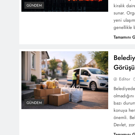
kiralık dai
GÜNDEM
sunar. Orga
yeni ulaşım
genellikle
Tamamını 
Beledi
Görüşü,
Editor
Belediyede
olmadığını
bazı duruml
GÜNDEM
konuya hem
önemli. Bel
Devlet, zo
Tamamını 