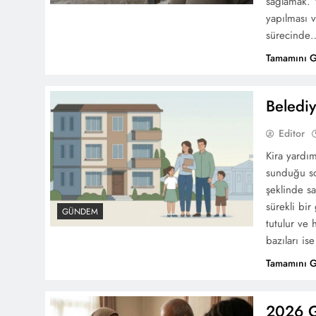
sağlamak. 
yapılması 
sürecinde
Tamamını 
Belediy
Editor
Kira yardım
sunduğu so
şeklinde sa
sürekli bir
GÜNDEM
tutulur ve 
bazıları ise
Tamamını 
2026 G