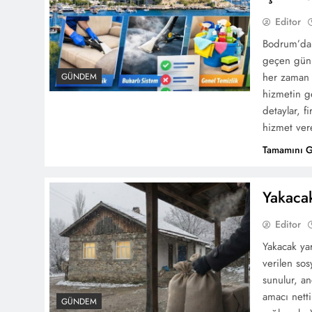
Editor
Bodrum’da 
geçen gün a
her zaman k
GÜNDEM
hizmetin g
detaylar, f
hizmet ver
Tamamını 
Yakacak
Editor
Yakacak yar
verilen so
sunulur, an
amacı nett
GÜNDEM