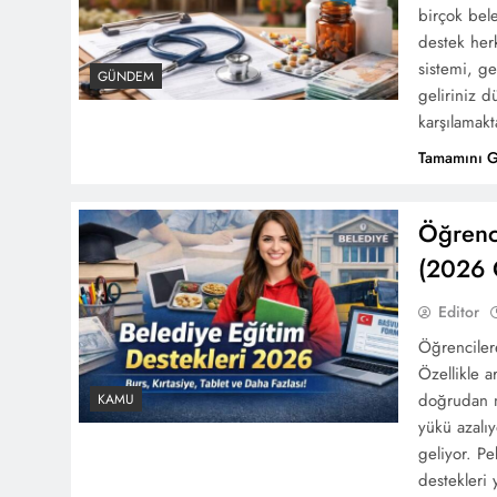
birçok bel
destek herk
sistemi, g
GÜNDEM
geliriniz d
karşılamak
Tamamını 
Öğrenci
(2026 
Editor
Öğrencilere
Özellikle a
doğrudan m
KAMU
yükü azalı
geliyor. Pe
destekleri 