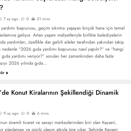
r?
7 ay ago
0
21 mins
yardımı başvurusu, geçim sıkıntısı yaşayan birçok hane için temel
anlamına geliyor. Artan yaşam maliyetleriyle birlikte belediyelerin
a yardımları, özellikle dar gelirli aileler tarafından yakından takip
Bu nedenle “2026 gıda yardımı başvurusu nasıl yapılır?” ve “hangi
r gıda yardımı veriyor?” soruları her zamankinden daha fazla
Yazıyı 2026 yılında gıda…
Gör
’de Konut Kiralarının Şekillendiği Dinamik
9 ay ago
0
6 mins
nun önemli ticaret ve sanayi merkezlerinden biri olan Kayseri,
ir planlaması ve güçlü ulaşım ağıyla öne çıkar. Şehirde Kayseri