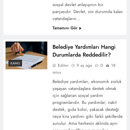
sosyal devlet anlayışının bir
parçasıdır. Devlet, zor durumda kalan
vatandaşların…
Tamamını Gör
Belediye Yardımları Hangi
Durumlarda Reddedilir?
KAMU
Editor
9 ay ago
0
18
mins
Belediye yardımları, ekonomik zorluk
yaşayan vatandaşlara destek olmak
için sağlanan sosyal yardım
programlarıdır. Bu yardımlar; nakit
destek, gıda kolisi, yakacak desteği
veya kira yardımı gibi farklı şekillerde
sunulur. Ama herkesin aklında aynı