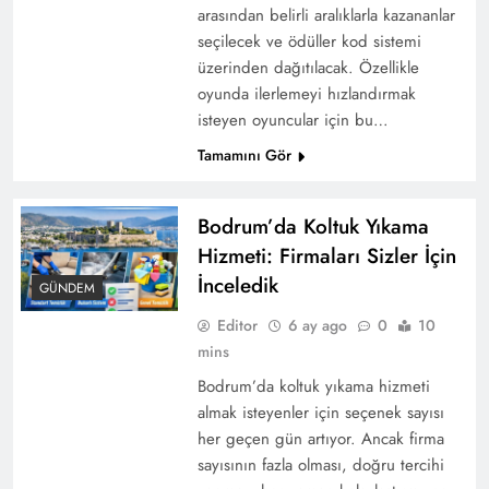
arasından belirli aralıklarla kazananlar
seçilecek ve ödüller kod sistemi
üzerinden dağıtılacak. Özellikle
oyunda ilerlemeyi hızlandırmak
isteyen oyuncular için bu…
Tamamını Gör
Bodrum’da Koltuk Yıkama
Hizmeti: Firmaları Sizler İçin
İnceledik
GÜNDEM
Editor
6 ay ago
0
10
mins
Bodrum’da koltuk yıkama hizmeti
almak isteyenler için seçenek sayısı
her geçen gün artıyor. Ancak firma
sayısının fazla olması, doğru tercihi