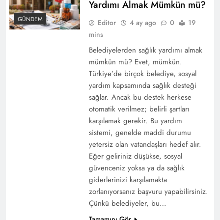
Yardımı Almak Mümkün mü?
GÜNDEM
Editor
4 ay ago
0
19
mins
Belediyelerden sağlık yardımı almak
mümkün mü? Evet, mümkün.
Türkiye’de birçok belediye, sosyal
yardım kapsamında sağlık desteği
sağlar. Ancak bu destek herkese
otomatik verilmez; belirli şartları
karşılamak gerekir. Bu yardım
sistemi, genelde maddi durumu
yetersiz olan vatandaşları hedef alır.
Eğer geliriniz düşükse, sosyal
güvenceniz yoksa ya da sağlık
giderlerinizi karşılamakta
zorlanıyorsanız başvuru yapabilirsiniz.
Çünkü belediyeler, bu…
Tamamını Gör