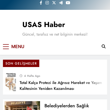
Skip
to
content
USAS Haber
Güncel, tarafsız ve net bilginin merkezi!
MENU
SON GELIŞMELER
4 Hafta Ago
Total Kalça Protezi ile Ağrısız Hareket ve Yaşam
Kalitesinin Yeniden Kazanılması
Belediyelerden Sağlık