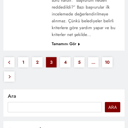
soru vardır: “Başvurum neden
reddedildi?” Bazı başvurular ilk
incelemede değerlendirilmeye
alınmaz. Çünkü belediyeler belirli
kriterlere göre yardım yapar ve bu
kriterler net şekilde…
Tamamını Gör
1
2
3
4
5
…
10
Ara
ARA