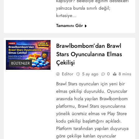
kapsıyor? Belediye eğitim destekleri
yalnızca bursla sınırlı değil;
kırtasiye…
Tamamını Gör
Brawlbombom’dan Brawl
Stars Oyuncularına Elmas
Çekilişi
BÜLTENLER
Editor
5 ay ago
0
8 mins
Brawl Stars oyuncuları için yeni bir
elmas çekilişi duyuruldu. Oyuncular
arasında hızla yayılan Brawlbombom
platformu, Brawl Stars oyuncularına
yönelik ücretsiz elmas ve Play Store
kodu çekilişi başlattığını açıkladı.
Platform tarafından yapılan duyuruya
göre çekilişe katılan oyuncular