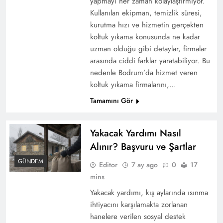
yapmayı her zaman kolaylaştırmıyor.
Kullanılan ekipman, temizlik süresi,
kurutma hızı ve hizmetin gerçekten
koltuk yıkama konusunda ne kadar
uzman olduğu gibi detaylar, firmalar
arasında ciddi farklar yaratabiliyor. Bu
nedenle Bodrum’da hizmet veren
koltuk yıkama firmalarını,…
Tamamını Gör
Yakacak Yardımı Nasıl
Alınır? Başvuru ve Şartlar
GÜNDEM
Editor
7 ay ago
0
17
mins
Yakacak yardımı, kış aylarında ısınma
ihtiyacını karşılamakta zorlanan
hanelere verilen sosyal destek