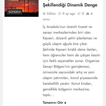
Şekillendiği Dinamik Denge
GÜNDEM
Editor
9 ay ago
0
6
mins
İç Anadolu’nun önemli ticaret ve
sanayi merkezlerinden biri olan
Kayseri, düzenli şehir planlaması ve
güçlü ulaşım ağıyla öne çıkar.
Şehirde Kayseri kiralık daire ilanları,
hem öğrenciler hem de çalışan kesim
için farklı seçenekler sunar. Organize
Sanayi Bölgesi’nin genişlemesi,
üniversite sayısındaki artış ve yeni
ulaşım yatırımları, konut piyasasında
hareketlilik yaratır. Konut kiraları,
genellikle bölgenin merkezine,
toplu…
Tamamını Gör