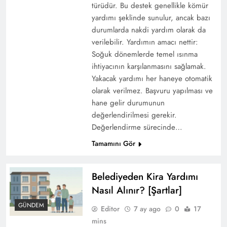
türüdür. Bu destek genellikle kömür
yardımı şeklinde sunulur, ancak bazı
durumlarda nakdi yardım olarak da
verilebilir. Yardımın amacı nettir:
Soğuk dönemlerde temel ısınma
ihtiyacının karşılanmasını sağlamak.
Yakacak yardımı her haneye otomatik
olarak verilmez. Başvuru yapılması ve
hane gelir durumunun
değerlendirilmesi gerekir.
Değerlendirme sürecinde…
Tamamını Gör
Belediyeden Kira Yardımı
Nasıl Alınır? [Şartlar]
GÜNDEM
Editor
7 ay ago
0
17
mins